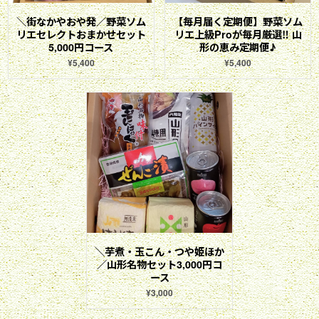
＼街なかやおや発／野菜ソム
【毎月届く定期便】野菜ソム
リエセレクトおまかせセット
リエ上級Proが毎月厳選‼ 山
5,000円コース
形の恵み定期便♪
¥5,400
¥5,400
＼芋煮・玉こん・つや姫ほか
／山形名物セット3,000円コ
ース
¥3,000