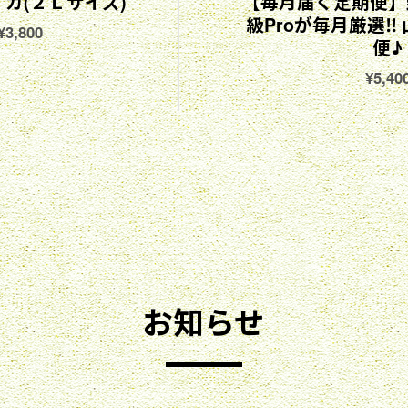
カ(２Ｌサイズ)
【毎月届く定期便】
級Proが毎月厳選‼
¥3,800
便♪
¥5,40
お知らせ