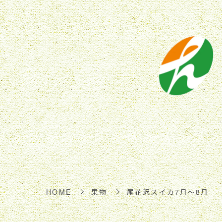
HOME
果物
尾花沢スイカ7月～8月