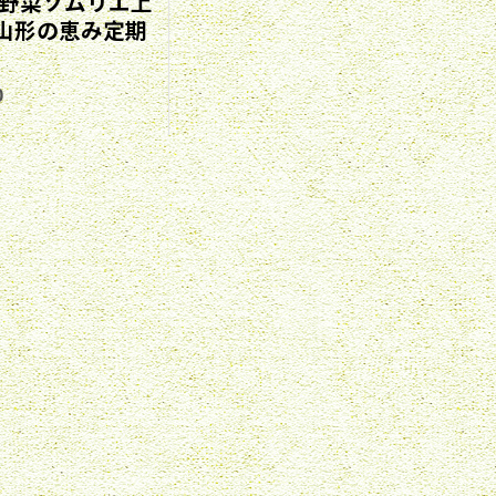
野菜ソムリエ上
 山形の恵み定期
0