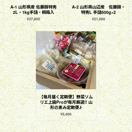
A-1 山形県産 佐藤錦特秀
A-2 山形県山辺産 佐藤錦・
2L・1kg手詰・桐箱入
特秀L 手詰500g×2
¥37,800
¥21,060
【毎月届く定期便】野菜ソム
リエ上級Proが毎月厳選‼ 山
形の恵み定期便♪
¥5,400